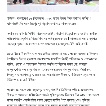
ইউসেপ বাংলাদেশ ১৬ ডিসেম্বর ২০২৩ মহান বিজয় দিবস যথাযথ মর্যাদা ও
ভাবগাম্ভীর্যের সাথে মিরপুরস্থ প্রধান কার্যালয়ে পালন করেছে ।
সকাল ১০ ঘটিকায় নির্বাহী পরিচালক জাতীয় পতাকা উত্তোলন ও জাতীয় সংগীত
পরিবেশনার মধ্যদিয়ে বিজয় দিবসের কার্যক্রম শুরু হয় । আলোচনা সভায় স্বাগত
বক্তব্য প্রদান করেন জনাব মো: সাজ্জাদুল হক,অধ্যক্ষ, ইউ আই এসটি ।
মহান বিজয় দিবস উপলক্ষে আয়োজিত আলোচনা সভায় প্রধান অলোচক হিসেবে
উপস্থিত ছিলেন ইউসেপ বাংলাদেশের সম্মানিত নির্বাহী পরিচালক ড. মো:আবদুল
করিম, এছাড়া ও আলোচক হিসেবে উপস্থিত ছিলেন জনাব মো: আবদুল
মান্নান,পরিচালক প্রোগাম ও ইনোভেশনস,জনাব নাজমুন নাহার, পরিচালক,
ফিন্যান্স ও কমপ্লায়েন্স, জনাব মো: আনোয়ারুল ইসলাম, রিজিওনাল ম্যানেজার,
ইউসেপ ঢাকা নর্থ রিজিয়ন ।
প্রধান আলোচক তার বক্তব্যে বলেন, বাঙ্গালির চিরদিনের গৌরব, অসমসাহস,
বীরত্ব ও আত্মদানে মহিমান্বিত অর্জন মুক্তিযুদ্ধের বিজয়ের দিন আজ । বাংলাদেশ
নামক স্বাধীন একটি রাষ্ট্র গড়ার পেছনে জাতীর পিতা বঙ্গবন্ধু শেখ মুজিবুর
রহমানের আত্মত্যাগের কথা স্মরন করে, বঙ্গবন্ধুর স্বপ্ন বাস্তবায়নের জন্য